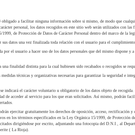
sté obligado a facilitar ninguna información sobre si mismo, de modo que cualqu
rácter personal, los datos recogidos en este sitio web serán utilizados con las 
/1999, de Protección de Datos de Carácter Personal dentro del marco de la legi
r sus datos una vez finalizada toda relación con el usuario para el cumplimiento
da por el usuario a hacer uso de los datos personales que del mismo dispone y a 
a una finalidad distinta para la cual hubiesen sido recabados o recogidos se requ
 medidas técnicas y organizativas necesarias para garantizar la seguridad e integ
e indicará el carácter voluntario u obligatorio de los datos objeto de recogida
dad de acceder al servicio para los que eran solicitados. Así mismo, podrán faci
ertados.
drán ejercitar gratuitamente los derechos de oposición, acceso, rectificación y 
ctivos en los términos especificados en la Ley Orgánica 15/1999, de Protección 
rcitados dirigiéndose por escrito, adjuntando una fotocopia del D.N.I., al Dep
erite ( La Rioja).