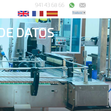
941 43 68 66
Traducir
▼
 DE DATOS