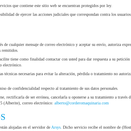
vicios que contiene este sitio web se encuentran protegidos por ley.
osibilidad de ejercer las acciones judiciales que correspondan contra los usuario
avés de cualquier mensaje de correo electrónico y aceptar su envío, autoriza exp
s remitidos.
cilite tiene como finalidad contactar con usted para dar respuesta a su petición
o electrónico.
s técnicas necesarias para evitar la alteración, pérdida o tratamiento no autoriz
iso de confidencialidad respecto al tratamiento de sus datos personales.
e, rectificarla de ser errónea, cancelarla u oponerse a su tratamiento a través d
 5 (Alberite), correo electrónico:
alberto@corderomaquinaria.com
OS
stán alojadas en el servidor de
Arsys
. Dicho servicio recibe el nombre de (Host