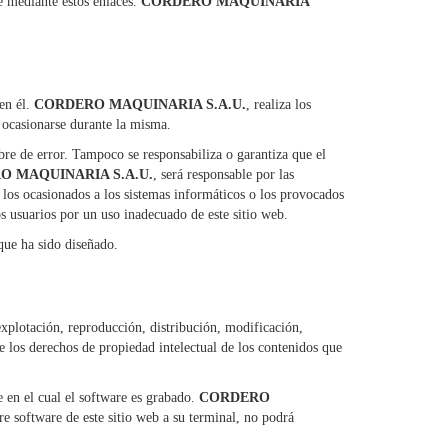
se mediante estos enlaces.
CORDERO MAQUINARIA
en él.
CORDERO MAQUINARIA S.A.U.
, realiza los
n ocasionarse durante la misma.
ibre de error. Tampoco se responsabiliza o garantiza que el
O MAQUINARIA S.A.U.
, será responsable por las
a los ocasionados a los sistemas informáticos o los provocados
os usuarios por un uso inadecuado de este sitio web.
 que ha sido diseñado.
explotación, reproducción, distribución, modificación,
e los derechos de propiedad intelectual de los contenidos que
te en el cual el software es grabado.
CORDERO
ere software de este sitio web a su terminal, no podrá