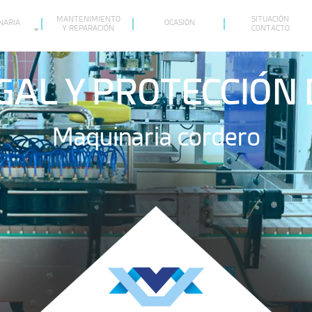
MANTENIMIENTO
SITUACIÓN
NARIA
OCASIÓN
Y REPARACIÓN
CONTACTO
GAL Y PROTECCIÓN
Maquinaria cordero