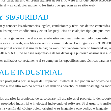
y los particulares o empresas titulares de los sitio webs a los que puede acceder
ateral y en cualquier momento los links que aparecen en su sitio web.
Y SEGURIDAD
ar y conocer las advertencias legales, condiciones y términos de uso contenidas 
n las mejores condiciones y evitar los perjuicios de cualquier tipo que pudiese
iliza ni garantiza que el acceso a este sitio web sea ininterrumpido o que esté l
e este sitio web, esté libre de error o cause un daño. En ningún caso
CORDER
jan por el acceso y el uso de la página web, incluyéndose pero no limitándose, 
IA S.A.U.
, no se hace responsable de los daños que pudiesen ocasionarse a l
er utilizados correctamente si se cumplen las especificaciones técnicas para las
AL E INDUSTRIAL
ran protegidos por las leyes de Propiedad Intelectual. No podrán ser objeto de 
so a este sitio web no otorga a los usuarios derecho, ni titularidad alguna sobr
 los usuarios la propiedad de su software. El usuario es el propietario del sopor
e propiedad industrial e intelectual incluyendo el software. Si el usuario transfi
r la versión del código objeto original o su lenguaje a otro código o lenguaje.