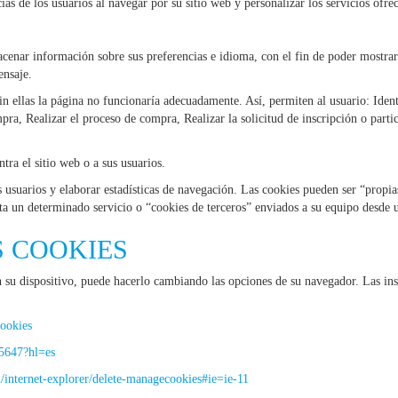
as de los usuarios al navegar por su sitio web y personalizar los servicios ofrec
nar información sobre sus preferencias e idioma, con el fin de poder mostrarle 
nsaje.
in ellas la página no funcionaría adecuadamente. Así, permiten al usuario: Identi
pra, Realizar el proceso de compra, Realizar la solicitud de inscripción o part
tra el sitio web o a sus usuarios.
s usuarios y elaborar estadísticas de navegación. Las cookies pueden ser “propi
ita un determinado servicio o “cookies de terceros” enviados a su equipo desde 
 COOKIES
en su dispositivo, puede hacerlo cambiando las opciones de su navegador. Las i
cookies
95647?hl=es
/internet-explorer/delete-managecookies#ie=ie-11