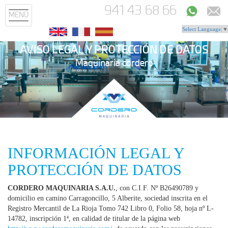
941 43 68 66
MENÚ
Select Language
▼
AVISO LEGAL Y PROTECCIÓN DE DATOS
Maquinaria cordero
INFORMACIÓN LEGAL Y
PROTECCIÓN DE DATOS
CORDERO MAQUINARIA S.A.U.
, con C.I.F. Nº B26490789 y
domicilio en camino Carragoncillo, 5 Alberite, sociedad inscrita en el
Registro Mercantil de La Rioja Tomo 742 Libro 0, Folio 58, hoja nº L-
14782, inscripción 1ª, en calidad de titular de la página web