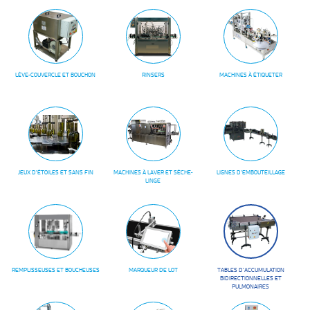
LÈVE-COUVERCLE ET BOUCHON
RINSERS
MACHINES À ÉTIQUETER
JEUX D'ÉTOILES ET SANS FIN
MACHINES À LAVER ET SÈCHE-
LIGNES D'EMBOUTEILLAGE
LINGE
REMPLISSEUSES ET BOUCHEUSES
MARQUEUR DE LOT
TABLES D'ACCUMULATION
BIDIRECTIONNELLES ET
PULMONAIRES