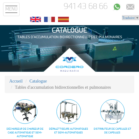
941 43 68 66
MENÚ
Traduire
▼
CATALOGUE
TABLES D'ACCUMULATION BIDIRECTIONNELLES ET PULMONAIRES
Accueil
Catalogue
Tables d'accumulation bidirectionnelles et pulmonaires
DÉCHARGEUR DE CHARGEUR DE
DÉPALETTISEURS AUTOMATIQUES
DISTRIBUTEUR DE CAPSULES ET
CAGE AUTOMATIQUE ET SEMI-
ET SEMI-AUTOMATIQUES
DE CAPSULES
AUTOMATIQUE